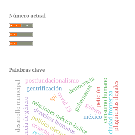
Número actual
Palabras clave
democracia
postfundacionalismo
consumo humano
desarrollo municipal
plaguicidas ilegales
gobernanza
gentrificación
petición
covid 19
ciudad fronteriza
spi
violencia de género
relaciones méxico-belice
género
derechos humanos
méxico
política electoral
cosecha de agua