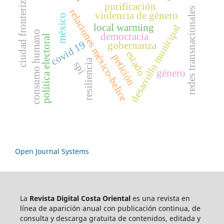
ciudad fronteriza
purificación
redes transnacionales
relaciones méxico-belice
violencia de género
méxico
local warming
desarrollo municipal
consumo humano
democracia
política electoral
covid 19
gobernanza
estado
petición
resiliencia
spi
género
Open Journal Systems
La
Revista Digital Costa Oriental
es una revista en
línea de aparición anual con publicación continua, de
consulta y descarga gratuita de contenidos, editada y